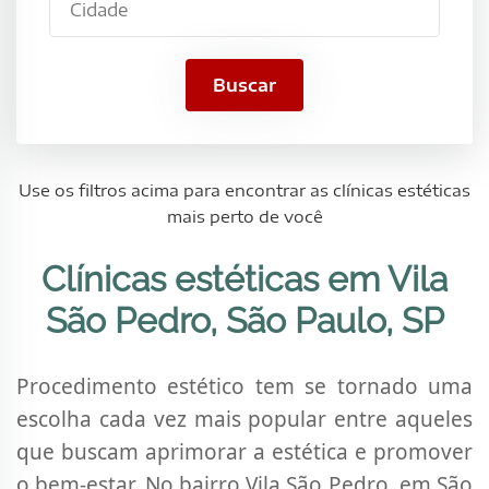
São
Pedro,
São
Buscar
Paulo,
SP
Use os filtros acima para encontrar as clínicas estéticas
mais perto de você
Clínicas estéticas em Vila
São Pedro, São Paulo, SP
Procedimento estético tem se tornado uma
escolha cada vez mais popular entre aqueles
que buscam aprimorar a estética e promover
o bem-estar. No bairro Vila São Pedro, em São