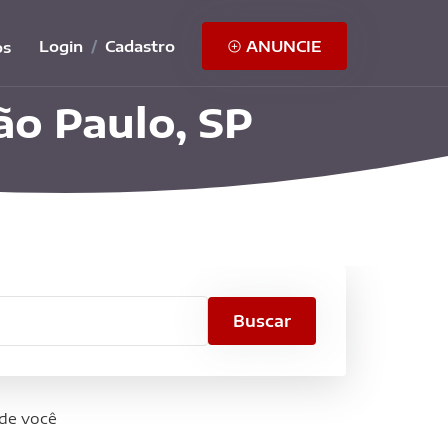
Login
/
Cadastro
ANUNCIE
os
São Paulo, SP
ade
Buscar
 de você