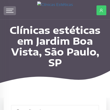
Clínicas
Estéticas
Clínicas
estéticas
em
Clínicas estéticas
Jardim
em Jardim Boa
Boa
Vista,
Vista, São Paulo,
São
Paulo,
SP
SP.
Agende
uma
consulta
em
uma
clínica
de
Procedimento
Jardim