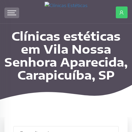
Clínicas
Estéticas
Clínicas
estéticas
em
Clínicas estéticas
Vila
em Vila Nossa
Nossa
Senhora
Senhora Aparecida,
Aparecida,
Carapicuíba,
Carapicuíba, SP
SP.
Agende
uma
consulta
em
uma
clínica
de
Procedimento
Vila