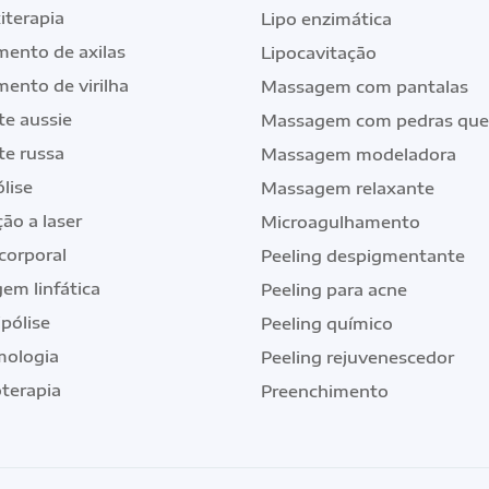
iterapia
Lipo enzimática
mento de axilas
Lipocavitação
mento de virilha
Massagem com pantalas
te aussie
Massagem com pedras que
te russa
Massagem modeladora
ólise
Massagem relaxante
ão a laser
Microagulhamento
corporal
Peeling despigmentante
em linfática
Peeling para acne
ipólise
Peeling químico
ologia
Peeling rejuvenescedor
oterapia
Preenchimento