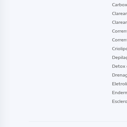
Carbox
Clarea
Clarea
Corren
Corren
Criolip
Depilaç
Detox 
Drenag
Eletrol
Enderm
Escler