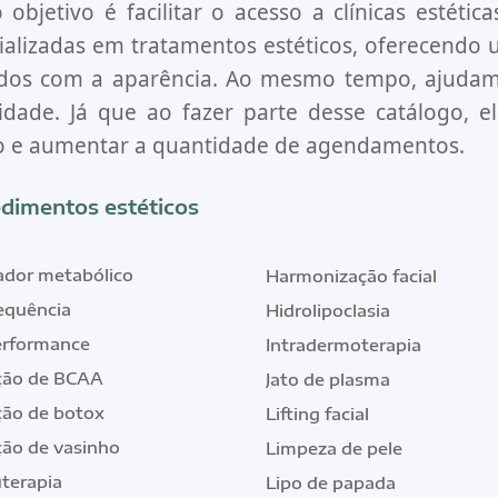
 objetivo é facilitar o acesso a clínicas estétic
ializadas em tratamentos estéticos, oferecendo
dos com a aparência. Ao mesmo tempo, ajudamo
ilidade. Já que ao fazer parte desse catálogo,
 e aumentar a quantidade de agendamentos.
dimentos estéticos
ador metabólico
Harmonização facial
requência
Hidrolipoclasia
erformance
Intradermoterapia
ção de BCAA
Jato de plasma
ção de botox
Lifting facial
ção de vasinho
Limpeza de pele
terapia
Lipo de papada