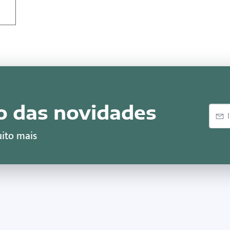
o das novidades
E-
mail
ito mais