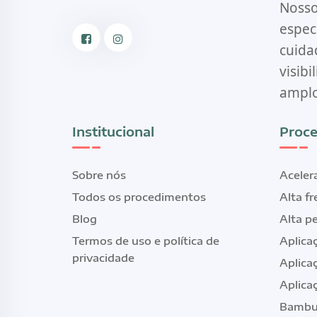
Nosso
espec
cuida
Facebook
Instagram
visib
amplo
Institucional
Proce
Sobre nós
Aceler
Todos os procedimentos
Alta f
Blog
Alta p
Termos de uso e política de
Aplica
privacidade
Aplica
Aplica
Bambu