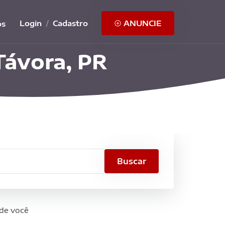
Login
/
Cadastro
ANUNCIE
os
Távora, PR
ade
Buscar
 de você